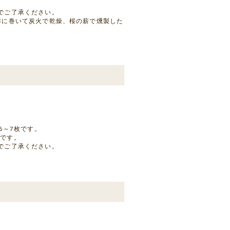
でご了承ください。
布に巻いて炭火で乾燥、桜の薪で燻製した
6～7枚です。
利です。
でご了承ください。