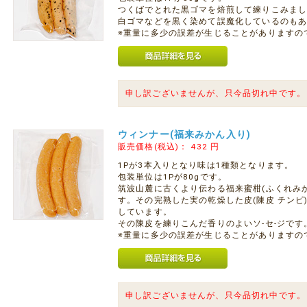
つくばでとれた黒ゴマを焙煎して練りこみま
白ゴマなどを黒く染めて誤魔化しているのも
※重量に多少の誤差が生じることがありますの
申し訳ございませんが、只今品切れ中です。
ウィンナー(福来みかん入り)
販売価格(税込)：
432
円
1Pが3本入りとなり味は1種類となります。
包装単位は1Pが80gです。
筑波山麓に古くより伝わる福来蜜柑(ふくれみか
す。その完熟した実の乾燥した皮(陳皮 チンピ
しています。
その陳皮を練りこんだ香りのよいソ-セ-ジです
※重量に多少の誤差が生じることがありますの
申し訳ございませんが、只今品切れ中です。