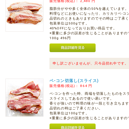
販売価格(税込)：
2,480
円
脂肪分がやや多く全体の50%を越えています。
料理などにお使いになったり、カリカリベ-コ
品切れのときもありますのでその時はご了承
包装単位は500gです。
40%OFFになっておりお買い得品です。
※重量に多少の誤差が生じることがありますの
100g 496円
申し訳ございませんが、只今品切れ中です。
ベ-コン切落し(スライス)
販売価格(税込)：
864
円
ベ-コンを作った時、両端を切落したものをス
スライスしてあるので使い易いです。
香りが強いので料理の味が一段と引き立ちま
品切れの時はご了承ください。
包装単位は100gです。
※重量に多少の誤差が生じることがありますの