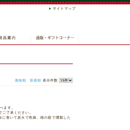
サイトマップ
ご案内
ンのご案内
ージのご案内
のご案内
のご案内
価格順
新着順
表示件数
選べます。
でご了承ください。
竺布に巻いて炭火で乾燥、桜の薪で燻製した