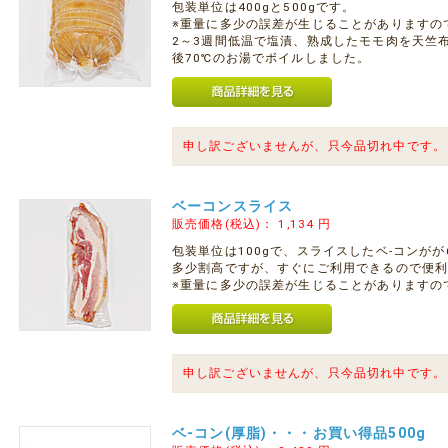
包装単位は400gと500gです。
※重量に多少の誤差が生じることがありますの
2～3週間低温で塩漬、熟成したモモ肉を天竺
後70℃のお湯でボイルしました。
申し訳ございませんが、只今品切れ中です。
ベーコンスライス
販売価格(税込)：
1,134
円
包装単位は100gで、スライスしたベ-コンがが
多少割高ですが、すぐにご利用できるので便
※重量に多少の誤差が生じることがありますの
申し訳ございませんが、只今品切れ中です。
ベ-コン(厚脂)・・・お買い得品500g