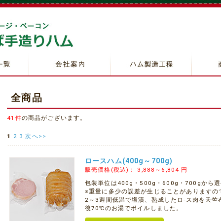
ハムの
ベーコ
ソーセ
チキン
ギフト
全商品
41件
の商品がございます。
1
2
3
次へ>>
ロースハム(400g～700g)
販売価格(税込)：
3,888～6,804
円
包装単位は400g・500g・600g・700gから
※重量に多少の誤差が生じることがありますの
2～3週間低温で塩漬、熟成したロ-ス肉を天
後70℃のお湯でボイルしました。