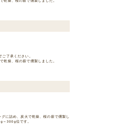
火で乾燥、桜の薪で燻製しました。
でご了承ください。
火で乾燥、桜の薪で燻製しました。
シングに詰め、炭火で乾燥、桜の薪で燻製し
g～300g位です。