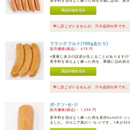
香辛料を混ぜよく練った肉を羊腸に詰め、炭
申し訳ございませんが、只今品切れ中です。
フランクフルト(100gあたり)
販売価格(税込)：
675
円
※重量に多少の誤差が生じることがありますの
香辛料を加えよく練った肉を、豚腸に詰め炭
申し訳ございませんが、只今品切れ中です。
ポ-クソ-セ-ジ
販売価格(税込)：
1,296
円
香辛料を混ぜよく練った肉を直径6cmのケ-
ました。ボロニア風のソ-セ-ジです。1本が250