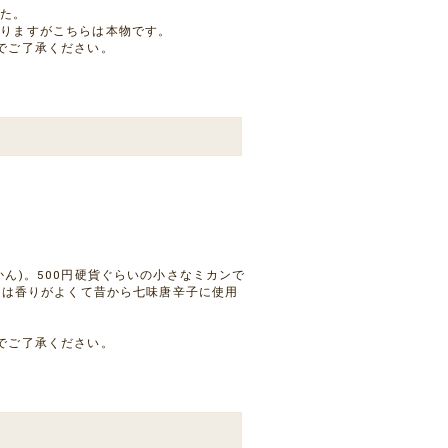
した。
ありますがこちらは本物です。
でご了承ください。
ん)。500円硬貨ぐらいの小さなミカンで
)は香りがよくて昔から七味唐辛子に使用
。
でご了承ください。