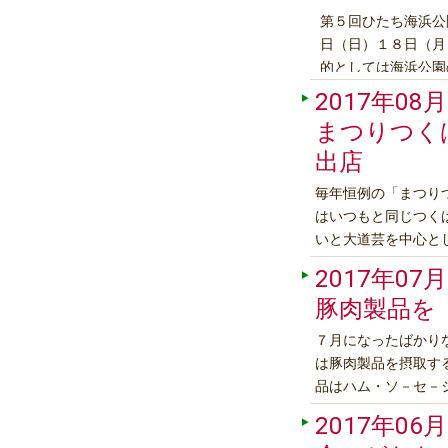
第５回ひたち海浜公園
日（日）１８日（月
的としては海浜公園
をＰＲすることによ
2017年08月
場所は西口「水のステ
まつりつく
出店
毎年恒例の「まつりつ
はいつもと同じつく
いと大道芸を中心と
物産会のコ－ナ－【販
2017年07月
と辛いけど美味しい
豚肉製品を
７月になったばかり
は豚肉製品を摂取す
品はハム・ソ－セ－
せん。毎日の食卓に
2017年06月
があるのか、ご紹介