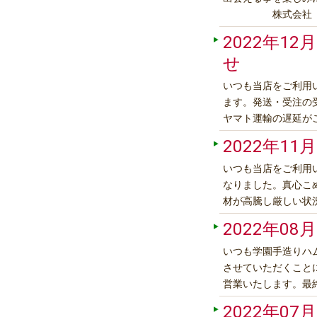
株式会社 つ
2022年12月
せ
いつも当店をご利用
ます。発送・受注の
ヤマト運輸の遅延が
2023年は1月5日
2022年11月
いいたします。皆さ
いつも当店をご利用
なりました。真心こ
材が高騰し厳しい状
りました。大変心苦
2022年08月
いつも学園手造りハ
させていただくことに
営業いたします。最
きますが、お体に気
2022年07月
す。 (株)つ