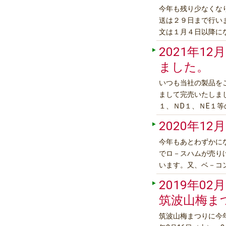
今年も残り少なくな
送は２９日まで行い
文は１月４日以降に
降になります。来年
2021年12月
い。
ました。
いつも当社の製品を
まして完売いたしま
１、ＮD１、ＮE１
日に製造し製品は６
2020年12月
ろしくお願いいたし
今年もあとわずかに
でロ－スハムが売り
います。又、ベ－コ
たします。
2019年02月
筑波山梅ま
筑波山梅まつりに今