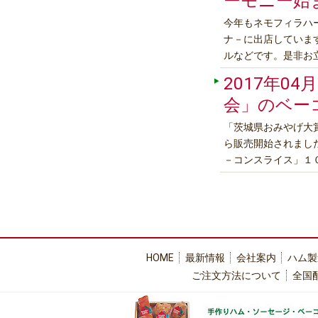
ーモニー始
今年もネモフィラハ
ナ－に出店していま
ルなどです。是非お
絶景 ネモフィラハーモニー★////////
2017年04月
行きたい！世界の絶景
会」のベー
「茨城県おみやげ大
ら販売開始されまし
－コンスライス」１
製し増量剤・保存料
茨城マルシェの詳しい
HOME
最新情報
会社案内
ハム製
ご注文方法について
全国