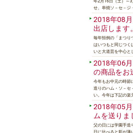
年2月16日（土）～
せ、串焼ソ－セ－ジ
などがあります。そ
2018年08月
出店します
毎年恒例の「まつりつ
はいつもと同じつく
いと大道芸を中心と
物産会のコ－ナ－【販
2018年06月
す。恒例のねぶたな
の商品をお
今年もお中元の時節
造りのハム・ソ－セ
い。今年は下記の楽
https://www.ra
2018年05月
はあとふる｜学園手造りハム h
ムを送りま
父の日には学園手造
日に比べると影が薄