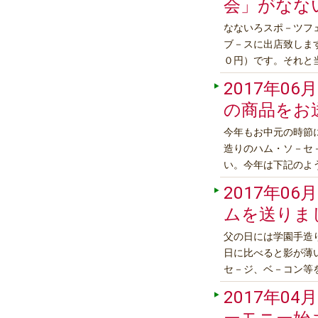
会」がなな
なないろスポ－ツフ
ブ－スに出店致しま
０円）です。それと
円・ノンアルコ－ル
2017年06月
ろスポーツフェスタ
の商品をお
今年もお中元の時節
造りのハム・ソ－セ
い。今年は下記のよ
らもご検討くだ
2017年06月
(円) ＮＢＡＳスモ－ク
ムを送りま
父の日には学園手造
日に比べると影が薄
セ－ジ、ベ－コン等
に単品を選んでの組
2017年04月