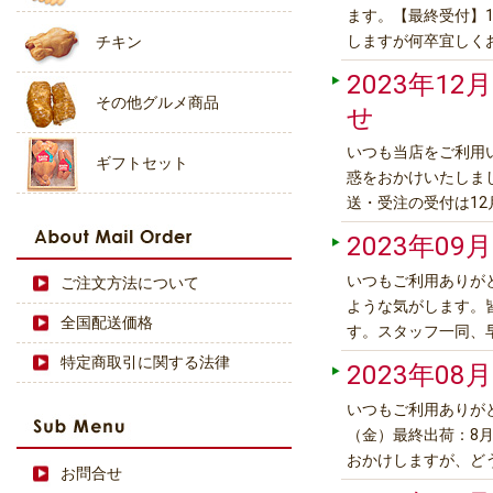
ます。【最終受付】12
しますが何卒宜しく
チキン
2023年12月
その他グルメ商品
せ
いつも当店をご利用
ギフトセット
惑をおかけいたしまし
送・受注の受付は12
どうぞよろしくお願
2023年09月
たします。 
いつもご利用ありが
ご注文方法について
ような気がします。
全国配送価格
す。スタッフ一同、
第、ご報告いたしま
特定商取引に関する法律
2023年08月
願いいたします。
いつもご利用ありが
（金）最終出荷：8月
おかけしますが、ど
お問合せ