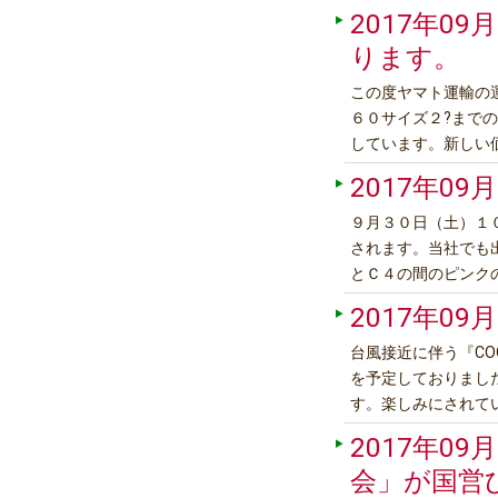
https://www.rakuten
2017年09月
ります。
この度ヤマト運輸の
６０サイズ２?まで
しています。新しい
す。 クロネコヤマ
2017年09月
越中部北陸関西中国四
９月３０日（土）１
されます。当社でも
とＣ４の間のピンク
バ－ガ－（３５０円
2017年09月
ポスター（A1）特別公
台風接近に伴う『COO
を予定しておりました
す。楽しみにされて
げます
2017年09月
会」が国営