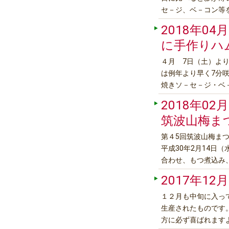
セ－ジ、ベ－コン等
他に単品を選らんで
2018年04月
ください。https://www.
に手作りハ
４月 7日（土）よ
は例年より早く7分
焼きソ－セ－ジ・ベ
詳しくは下記よりご
2018年02月
★///////////////////////////////
筑波山梅ま
第４5回筑波山梅ま
平成30年2月14日
合わせ、もつ煮込み
る手造りロ－スハム
2017年12月
花が遅れており今からが見
１２月も中旬に入っ
生産されたものです
方に必ず喜ばれます