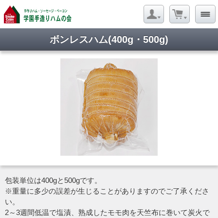
ボンレスハム(400g・500g)
包装単位は400gと500gです。
※重量に多少の誤差が生じることがありますのでご了承くださ
い。
2～3週間低温で塩漬、熟成したモモ肉を天竺布に巻いて炭火で