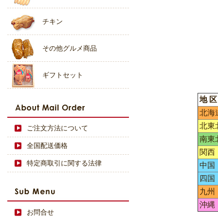
チキン
その他グルメ商品
ギフトセット
地 区
北海
北東
ご注文方法について
南東
全国配送価格
関西
特定商取引に関する法律
中国
四国
九州
沖縄
お問合せ