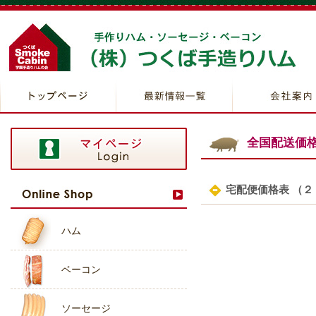
全国配送価
宅配便価格表 （
ハム
ベーコン
ソーセージ