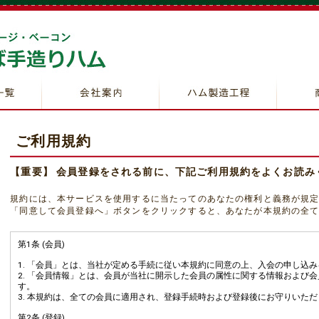
ハムの
ベーコ
ソーセ
チキン
ギフト
ご利用規約
【重要】 会員登録をされる前に、下記ご利用規約をよくお読み
規約には、本サービスを使用するに当たってのあなたの権利と義務が規
「同意して会員登録へ」ボタンをクリックすると、あなたが本規約の全